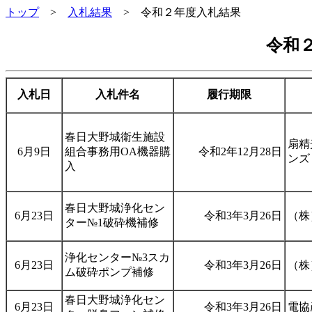
トップ
>
入札結果
>
令和２年度入札結果
令和
入札日
入札件名
履行期限
春日大野城衛生施設
扇精
6月9日
組合事務用OA機器購
令和2年12月28日
ンズ
入
春日大野城浄化セン
6月23日
令和3年3月26日
（株
ター№1破砕機補修
浄化センター№3スカ
6月23日
令和3年3月26日
（株
ム破砕ポンプ補修
春日大野城浄化セン
6月23日
令和3年3月26日
電協