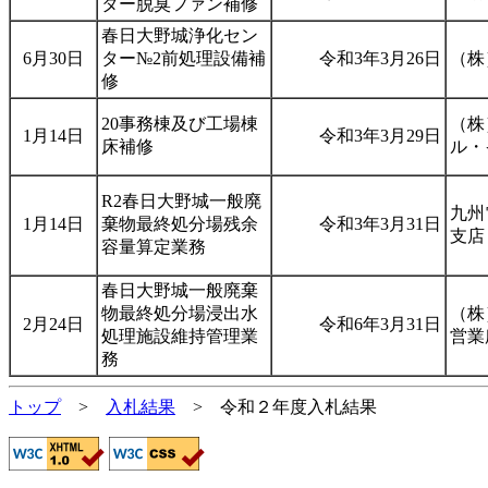
ター脱臭ファン補修
春日大野城浄化セン
6月30日
ター№2前処理設備補
令和3年3月26日
（株
修
20事務棟及び工場棟
（株
1月14日
令和3年3月29日
床補修
ル・
R2春日大野城一般廃
九州
1月14日
棄物最終処分場残余
令和3年3月31日
支店
容量算定業務
春日大野城一般廃棄
物最終処分場浸出水
（株
2月24日
令和6年3月31日
処理施設維持管理業
営業
務
トップ
>
入札結果
>
令和２年度入札結果